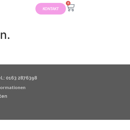
0
KONTAKT
n.
l.: 0163 2876398
formationen
lten