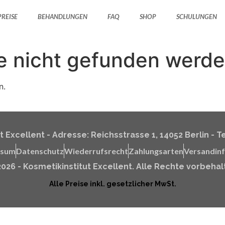
PREISE
BEHANDLUNGEN
FAQ
SHOP
SCHULUNGEN
e nicht gefunden werde
n.
 Excellent - Adresse: Reichsstrasse 1, 14052 Berlin - Te
ssum
Datenschutz
Wiederrufsrecht
Zahlungsarten
Versandin
026 - Kosmetikinstitut Excellent. Alle Rechte vorbeha
Alle Preise inkl. gesetzlicher MwSt.